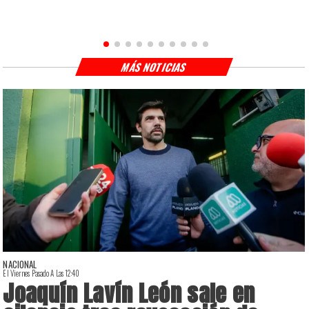
MÁS NOTICIAS
NACIONAL
El Viernes Pasado A Las 12:40
E
Joaquín Lavín León sale en