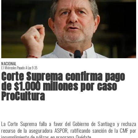
NACIONAL
El Miércoles Pasado A Las 9:35
E
Corte Suprema confirma pago
de $1.000 millones por caso
ProCultura
r
La Corte Suprema falla a favor del Gobierno de Santiago y rechaza
a
recurso de la aseguradora ASPOR, ratificando sanción de la CMF por
incumplimiento de pólizas en programa Quédate.