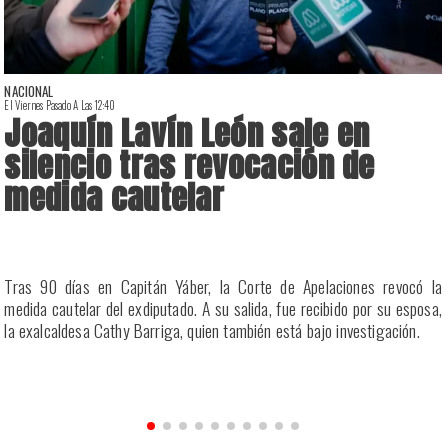
NACIONAL
El Viernes Pasado A Las 12:40
E
Joaquín Lavín León sale en
silencio tras revocación de
medida cautelar
a
Tras 90 días en Capitán Yáber, la Corte de Apelaciones revocó la
s
medida cautelar del exdiputado. A su salida, fue recibido por su esposa,
la exalcaldesa Cathy Barriga, quien también está bajo investigación.