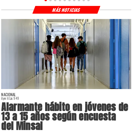
MÁS NOTICIAS
NACIONAL
Ayer A Las 9:49
A
Alarmante hábito en jóvenes de
13 a 15 años según encuesta
del Minsal