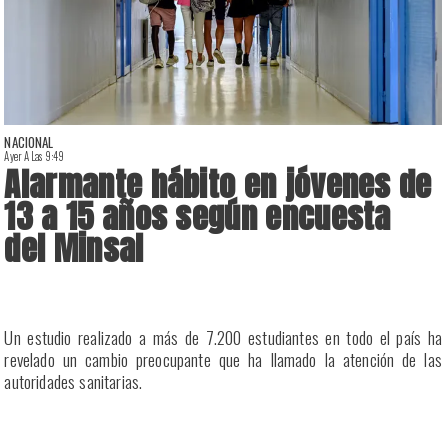
NACIONAL
Ayer A Las 9:49
A
Alarmante hábito en jóvenes de
13 a 15 años según encuesta
del Minsal
a
Un estudio realizado a más de 7.200 estudiantes en todo el país ha
a
revelado un cambio preocupante que ha llamado la atención de las
a
autoridades sanitarias.
n