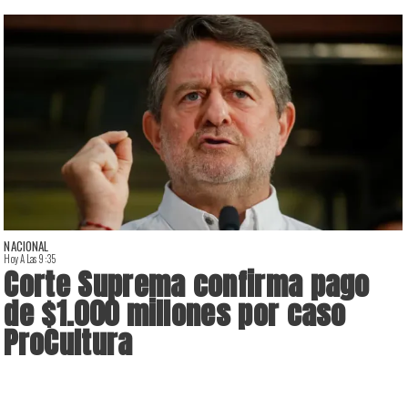
NACIONAL
Hoy A Las 9:35
H
Corte Suprema confirma pago
de $1.000 millones por caso
ProCultura