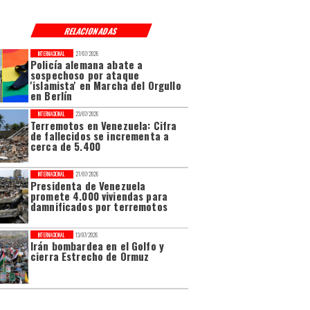
RELACIONADAS
INTERNACIONAL
27/07/2026
Policía alemana abate a
sospechoso por ataque
'islamista' en Marcha del Orgullo
en Berlín
INTERNACIONAL
23/07/2026
Terremotos en Venezuela: Cifra
de fallecidos se incrementa a
cerca de 5.400
INTERNACIONAL
21/07/2026
Presidenta de Venezuela
promete 4.000 viviendas para
damnificados por terremotos
INTERNACIONAL
13/07/2026
Irán bombardea en el Golfo y
cierra Estrecho de Ormuz