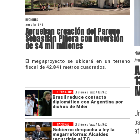
REGIONES
ayer a las 9:49
Aprueban creación del Parque
Sebastián Piñera con inversión
de $4 mil millones
NA
Aye
El megaproyecto se ubicará en un terreno
A
fiscal de 42.841 metros cuadrados.
1
M
INTERNACIONAL
El Miércoles Pasado A Las 9:35
Brasil reduce contacto
diplomático con Argentina por
dichos de Milei
Un
pa
NACIONAL
El Miércoles Pasado A Las 9:35
at
Gobierno despacha a ley la
megarreforma: Alcaldes
recurrirán al TC