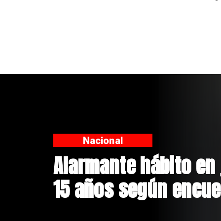
Regiones
Aprueban creación d
Sebastián Piñera con
$4 mil millones