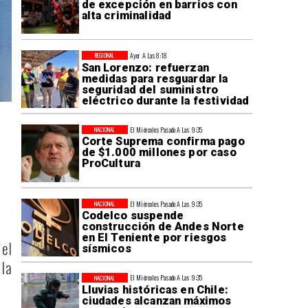
de excepción en barrios con
alta criminalidad
Ayer A Las 8:18
REGIONAL
San Lorenzo: refuerzan
medidas para resguardar la
seguridad del suministro
eléctrico durante la festividad
El Miércoles Pasado A Las 9:35
NACIONAL
Corte Suprema confirma pago
de $1.000 millones por caso
ProCultura
El Miércoles Pasado A Las 9:35
NACIONAL
Codelco suspende
construcción de Andes Norte
en El Teniente por riesgos
 el
sísmicos
la
El Miércoles Pasado A Las 9:35
NACIONAL
Lluvias históricas en Chile:
ciudades alcanzan máximos