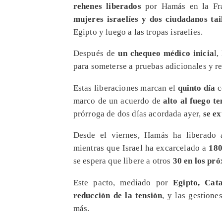
rehenes liberados
por Hamás en la Fra
mujeres israelíes y dos ciudadanos tai
Egipto y luego a las tropas israelíes.
​Después de
un chequeo médico inicia
l,
para someterse a pruebas adicionales y re
​Estas liberaciones marcan el
quinto día
c
marco de un acuerdo de
alto al fuego t
prórroga de dos días acordada ayer,
se e
​Desde el viernes, Hamás ha liberado
mientras que Israel ha excarcelado a
180
se espera que libere a otros
30 en los pró
​Este pacto, mediado por
Egipto, Cat
reducción de la tensión
, y las gestione
más.