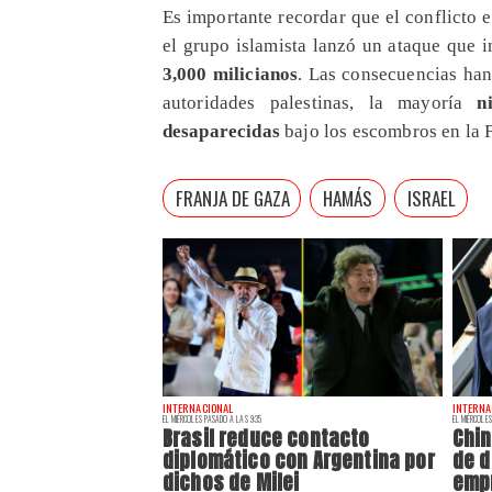
​Es importante recordar que el conflicto e
el grupo islamista lanzó un ataque que 
3,000 milicianos
. Las consecuencias ha
autoridades palestinas, la mayoría
ni
desaparecidas
bajo los escombros en la 
FRANJA DE GAZA
HAMÁS
ISRAEL
INTERNACIONAL
INTERNA
EL MIÉRCOLES PASADO A LAS 9:35
EL MIÉRCOLES
Brasil reduce contacto
Chin
diplomático con Argentina por
de d
dichos de Milei
emp