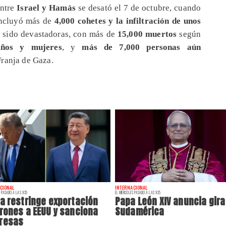
ntre
Israel y Hamás
se desató el 7 de octubre, cuando
incluyó más de
4,000 cohetes y la infiltración de unos
n sido devastadoras, con más de
15,000 muertos
según
ños y mujeres
, y
más de 7,000 personas aún
Franja de Gaza.
CIONAL
INTERNACIONAL
 PASADO A LAS 9:35
EL MIÉRCOLES PASADO A LAS 9:35
a restringe exportación
Papa León XIV anuncia gira
rones a EEUU y sanciona
Sudamérica
resas