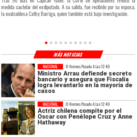
a
Tras 90 días en Capitán Yáber, la Corte de Apelaciones revocó la
s
medida cautelar del exdiputado. A su salida, fue recibido por su esposa,
la exalcaldesa Cathy Barriga, quien también está bajo investigación.
MÁS NOTICIAS
NACIONAL
El Viernes Pasado A Las 12:40
Ministro Arrau defiende secreto
bancario y asegura que Fiscalía
logra levantarlo en la mayoría de
casos
NACIONAL
El Viernes Pasado A Las 12:40
Actriz chilena compite por el
Oscar con Penélope Cruz y Anne
Hathaway