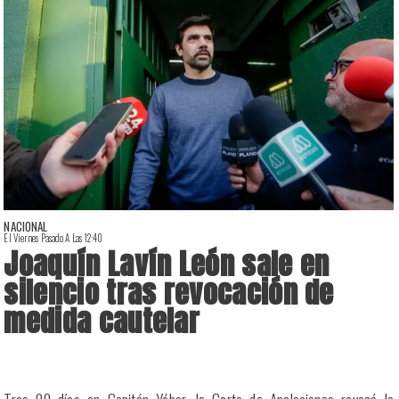
NACIONAL
El Viernes Pasado A Las 12:40
E
Joaquín Lavín León sale en
silencio tras revocación de
medida cautelar