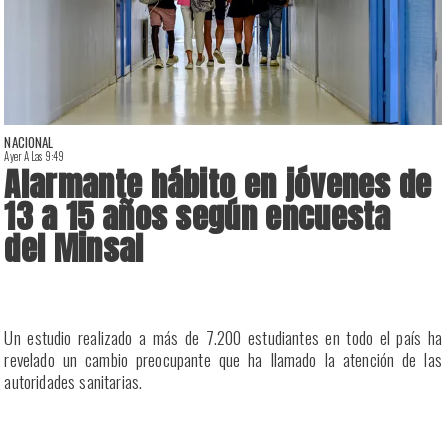
NACIONAL
Ayer A Las 9:49
A
Alarmante hábito en jóvenes de
13 a 15 años según encuesta
del Minsal
a
Un estudio realizado a más de 7.200 estudiantes en todo el país ha
a
revelado un cambio preocupante que ha llamado la atención de las
a
autoridades sanitarias.
n