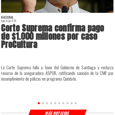
NACIONAL
Ayer A Las 9:35
A
Corte Suprema confirma pago
de $1.000 millones por caso
ProCultura
r
La Corte Suprema falla a favor del Gobierno de Santiago y rechaza
a
recurso de la aseguradora ASPOR, ratificando sanción de la CMF por
incumplimiento de pólizas en programa Quédate.
MÁS NOTICIAS