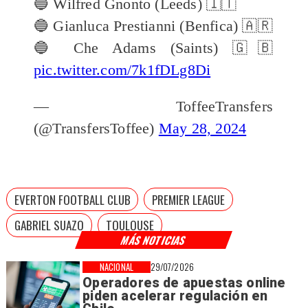
🔵 Wilfred Gnonto (Leeds) 🇮🇹
🔵 Gianluca Prestianni (Benfica) 🇦🇷
🔵 Che Adams (Saints) 🇬🇧
pic.twitter.com/7k1fDLg8Di
— ToffeeTransfers
(@TransfersToffee)
May 28, 2024
EVERTON FOOTBALL CLUB
PREMIER LEAGUE
GABRIEL SUAZO
TOULOUSE
MÁS NOTICIAS
NACIONAL
29/07/2026
Operadores de apuestas online
piden acelerar regulación en