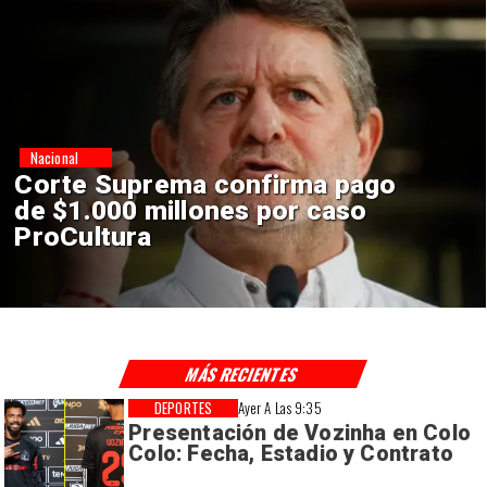
Nacional
Codelco suspende
construcción de Andes Norte
en El Teniente por riesgos
sísmicos
MÁS RECIENTES
DEPORTES
Ayer A Las 9:35
Presentación de Vozinha en Colo
Colo: Fecha, Estadio y Contrato