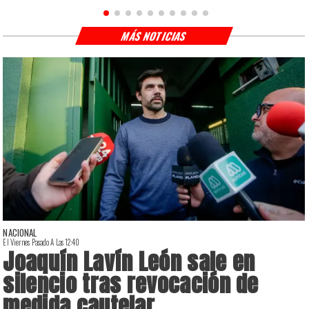
MÁS NOTICIAS
NACIONAL
El Viernes Pasado A Las 12:40
E
Joaquín Lavín León sale en
silencio tras revocación de
medida cautelar