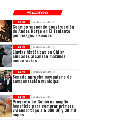
RELACIONADAS
NACIONAL
El Miércoles Pasado A Las 9:35
Codelco suspende construcción
de Andes Norte en El Teniente
por riesgos sísmicos
NACIONAL
El Miércoles Pasado A Las 9:35
Lluvias históricas en Chile:
ciudades alcanzan máximos
nunca vistos
NACIONAL
El Miércoles Pasado A Las 9:35
Senado aprueba mecanismo de
compensación municipal
NACIONAL
El Miércoles Pasado A Las 9:35
Proyecto de Gobierno amplía
beneficio para comprar primera
vivienda: tope a 6.000 UF y 30 mil
cupos