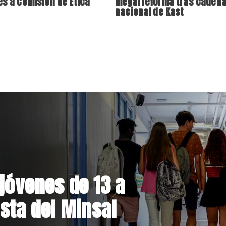
es a Comisión de Ética
megarreforma tras caden
nacional de Kast
el Parque
 inversión de