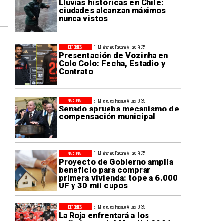
Lluvias históricas en Chile:
ciudades alcanzan máximos
nunca vistos
El Miércoles Pasado A Las 9:35
DEPORTES
Presentación de Vozinha en
Colo Colo: Fecha, Estadio y
Contrato
El Miércoles Pasado A Las 9:35
NACIONAL
Senado aprueba mecanismo de
compensación municipal
El Miércoles Pasado A Las 9:35
NACIONAL
Proyecto de Gobierno amplía
beneficio para comprar
primera vivienda: tope a 6.000
UF y 30 mil cupos
El Miércoles Pasado A Las 9:35
DEPORTES
La Roja enfrentará a los