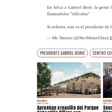
En Arica a Gabriel Boric la gente l
llamandolos "ridículos"
Si señores, este es el presidente de
— Mr. Neuroc (@NecMinusUltra)
J
PRESIDENTE GABRIEL BORIC
CENTRO COM
REGIONES
NACIONA
AYER A LAS 9:49
AYER A LAS 9
Aprueban creación del Parque
Sena