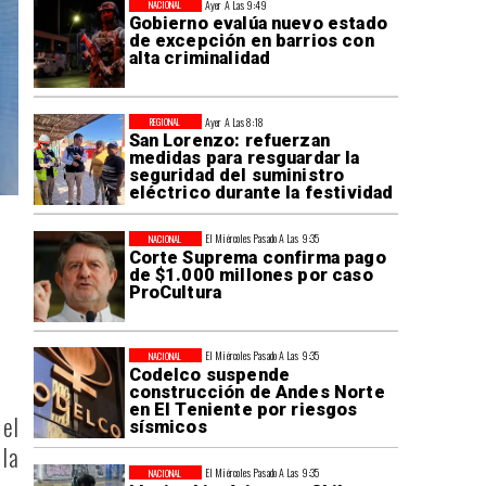
Ayer A Las 9:49
NACIONAL
Gobierno evalúa nuevo estado
de excepción en barrios con
alta criminalidad
Ayer A Las 8:18
REGIONAL
San Lorenzo: refuerzan
medidas para resguardar la
seguridad del suministro
eléctrico durante la festividad
El Miércoles Pasado A Las 9:35
NACIONAL
Corte Suprema confirma pago
de $1.000 millones por caso
ProCultura
El Miércoles Pasado A Las 9:35
NACIONAL
Codelco suspende
construcción de Andes Norte
en El Teniente por riesgos
 el
sísmicos
la
El Miércoles Pasado A Las 9:35
NACIONAL