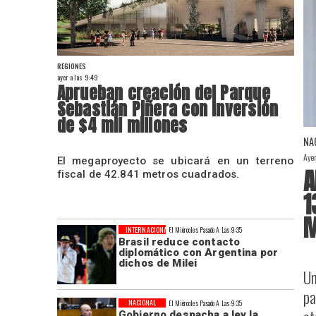
REGIONES
ayer a las 9:49
Aprueban creación del Parque
Sebastián Piñera con inversión
de $4 mil millones
NA
Aye
El megaproyecto se ubicará en un terreno
A
fiscal de 42.841 metros cuadrados.
1
M
INTERNACIONAL
El Miércoles Pasado A Las 9:35
Brasil reduce contacto
diplomático con Argentina por
dichos de Milei
Un
pa
NACIONAL
El Miércoles Pasado A Las 9:35
Gobierno despacha a ley la