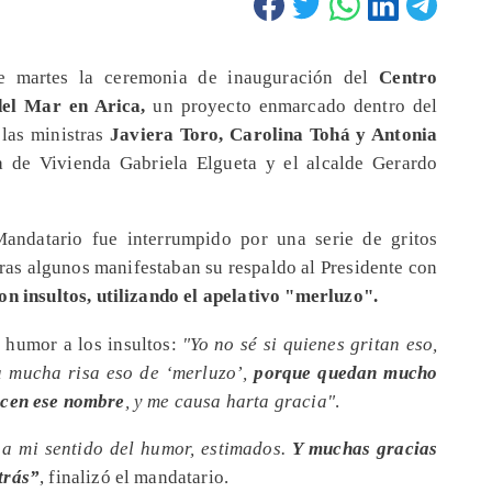
ste martes la ceremonia de inauguración del
Centro
del Mar en Arica,
un proyecto enmarcado dentro del
las ministras
Javiera Toro, Carolina Tohá y Antonia
a de Vivienda Gabriela Elgueta y el alcalde Gerardo
Mandatario fue interrumpido por una serie de gritos
tras algunos manifestaban su respaldo al Presidente con
on insultos, utilizando el apelativo "merluzo".
n humor a los insultos:
"Yo no sé si quienes gritan eso,
da mucha risa eso de ‘merluzo’,
porque quedan mucho
icen ese nombre
, y me causa harta gracia"
.
 a mi sentido del humor, estimados.
Y muchas gracias
trás”
, finalizó el mandatario.