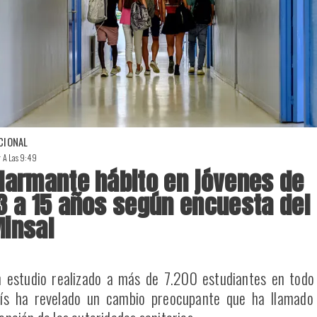
CIONAL
r A Las 9:49
larmante hábito en jóvenes de
3 a 15 años según encuesta del
insal
 estudio realizado a más de 7.200 estudiantes en todo
ís ha revelado un cambio preocupante que ha llamado 