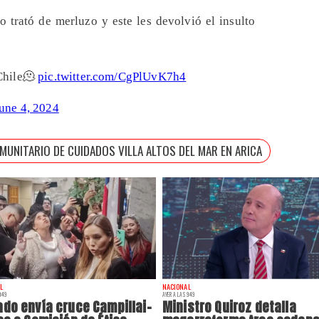
o trató de merluzo y este les devolvió el insulto
 Chile🫠
pic.twitter.com/CgPlUvK7h4
une 4, 2024
UNITARIO DE CUIDADOS VILLA ALTOS DEL MAR EN ARICA
L
NACIONAL
:49
AYER A LAS 9:49
do envía cruce Campillai-
Ministro Quiroz detalla