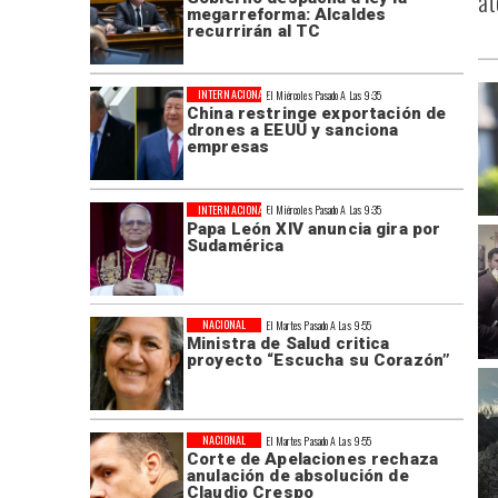
at
megarreforma: Alcaldes
recurrirán al TC
INTERNACIONAL
El Miércoles Pasado A Las 9:35
China restringe exportación de
drones a EEUU y sanciona
empresas
INTERNACIONAL
El Miércoles Pasado A Las 9:35
Papa León XIV anuncia gira por
Sudamérica
NACIONAL
El Martes Pasado A Las 9:55
Ministra de Salud critica
proyecto “Escucha su Corazón”
NACIONAL
El Martes Pasado A Las 9:55
Corte de Apelaciones rechaza
anulación de absolución de
Claudio Crespo