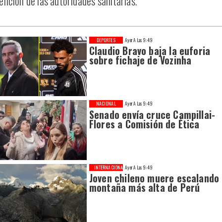
ención de las autoridades sanitarias.
DEPORTES
Ayer A Las 9:49
Claudio Bravo baja la euforia
sobre fichaje de Vozinha
NACIONAL
Ayer A Las 9:49
Senado envía cruce Campillai-
Flores a Comisión de Ética
INTERNACIONAL
Ayer A Las 9:49
Joven chileno muere escalando
montaña más alta de Perú