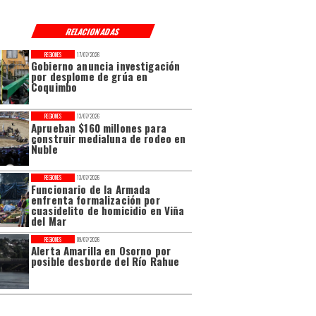
RELACIONADAS
REGIONES
17/07/2026
Gobierno anuncia investigación
por desplome de grúa en
Coquimbo
REGIONES
13/07/2026
Aprueban $160 millones para
construir medialuna de rodeo en
Ñuble
REGIONES
13/07/2026
Funcionario de la Armada
enfrenta formalización por
cuasidelito de homicidio en Viña
del Mar
REGIONES
09/07/2026
Alerta Amarilla en Osorno por
posible desborde del Río Rahue