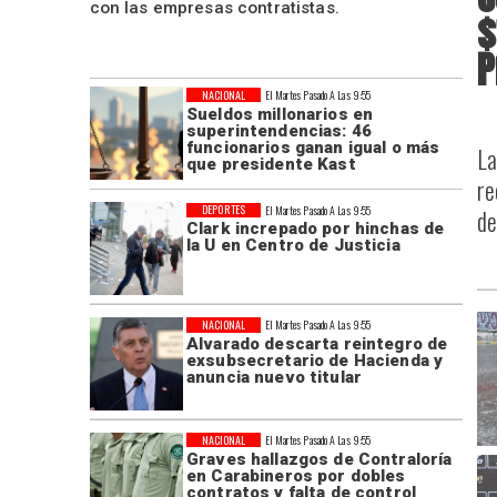
con las empresas contratistas.
$
P
NACIONAL
El Martes Pasado A Las 9:55
Sueldos millonarios en
superintendencias: 46
funcionarios ganan igual o más
La
que presidente Kast
re
DEPORTES
El Martes Pasado A Las 9:55
de
Clark increpado por hinchas de
la U en Centro de Justicia
NACIONAL
El Martes Pasado A Las 9:55
Alvarado descarta reintegro de
exsubsecretario de Hacienda y
anuncia nuevo titular
NACIONAL
El Martes Pasado A Las 9:55
Graves hallazgos de Contraloría
en Carabineros por dobles
contratos y falta de control