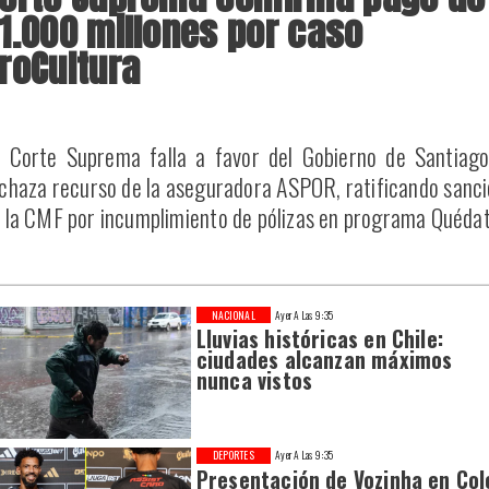
1.000 millones por caso
roCultura
 Corte Suprema falla a favor del Gobierno de Santiago
chaza recurso de la aseguradora ASPOR, ratificando sanc
 la CMF por incumplimiento de pólizas en programa Quédat
NACIONAL
Ayer A Las 9:35
Lluvias históricas en Chile:
ciudades alcanzan máximos
nunca vistos
DEPORTES
Ayer A Las 9:35
Presentación de Vozinha en Col