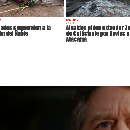
S
REGIONES
21/07/2026
ados sorprenden a la
Alcaldes piden extender Z
ón del Ñuble
de Catástrofe por lluvias e
Atacama