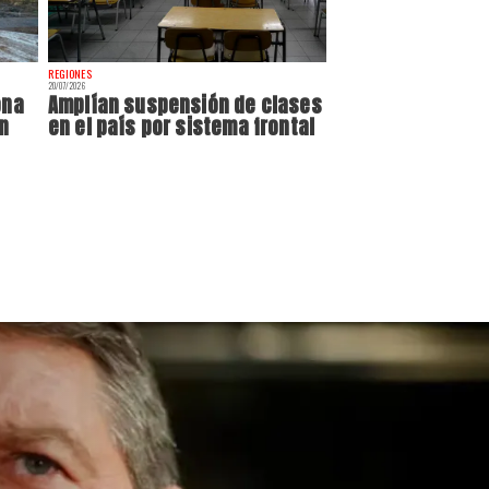
REGIONES
20/07/2026
ona
Amplían suspensión de clases
n
en el país por sistema frontal