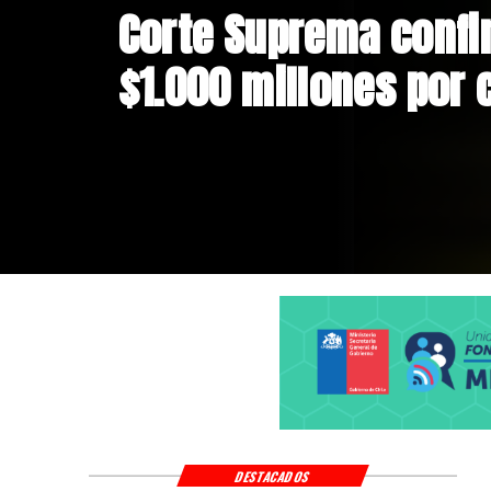
Codelco suspende co
Andes Norte en El Te
riesgos sísmicos
DESTACADOS