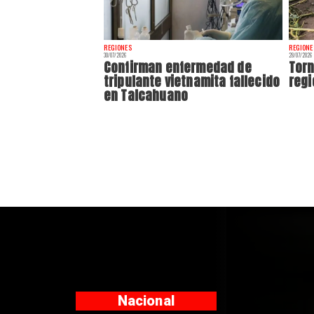
REGIONES
REGIONE
30/07/2026
28/07/2026
Confirman enfermedad de
Torn
tripulante vietnamita fallecido
regi
en Talcahuano
Nacional