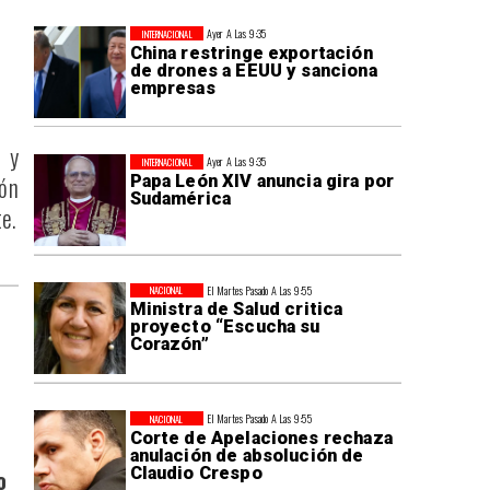
Ayer A Las 9:35
INTERNACIONAL
China restringe exportación
de drones a EEUU y sanciona
empresas
 y
Ayer A Las 9:35
INTERNACIONAL
ión
Papa León XIV anuncia gira por
Sudamérica
e.
El Martes Pasado A Las 9:55
NACIONAL
Ministra de Salud critica
proyecto “Escucha su
Corazón”
El Martes Pasado A Las 9:55
NACIONAL
Corte de Apelaciones rechaza
anulación de absolución de
Claudio Crespo
o