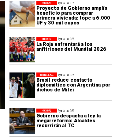
Ayer A Las 9:35
NACIONAL
Proyecto de Gobierno amplía
beneficio para comprar
primera vivienda: tope a 6.000
UF y 30 mil cupos
Ayer A Las 9:35
DEPORTES
La Roja enfrentará a los
anfitriones del Mundial 2026
Ayer A Las 9:35
INTERNACIONAL
Brasil reduce contacto
diplomático con Argentina por
dichos de Milei
Ayer A Las 9:35
NACIONAL
Gobierno despacha a ley la
megarreforma: Alcaldes
recurrirán al TC