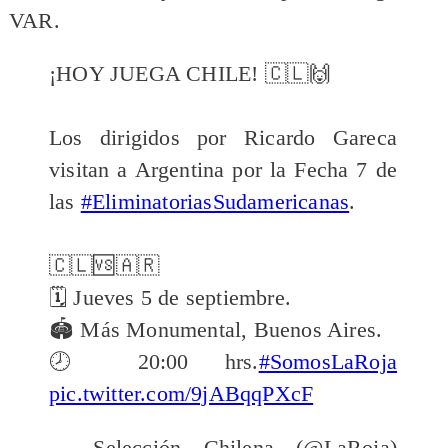
VAR.
¡HOY JUEGA CHILE! 🇨🇱🙌
Los dirigidos por Ricardo Gareca
visitan a Argentina por la Fecha 7 de
las
#EliminatoriasSudamericanas
.
🇨🇱🆚🇦🇷
🗓️ Jueves 5 de septiembre.
🏟️ Más Monumental, Buenos Aires.
🕗 20:00 hrs.
#SomosLaRoja
pic.twitter.com/9jABqqPXcF
— Selección Chilena (@LaRoja)