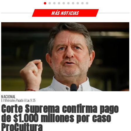
MÁS NOTICIAS
NACIONAL
El Miércoles Pasado A Las 9:35
E
Corte Suprema confirma pago
de $1.000 millones por caso
ProCultura