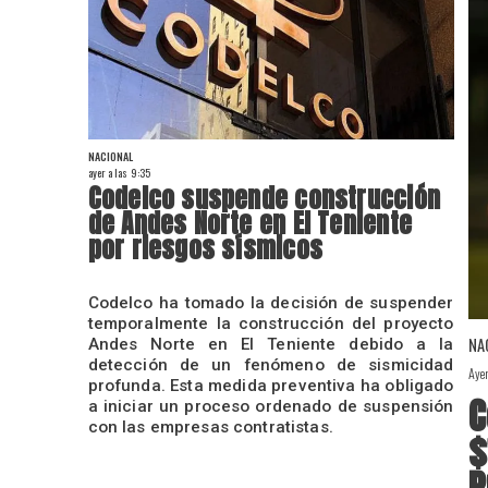
NACIONAL
ayer a las 9:35
Codelco suspende construcción
de Andes Norte en El Teniente
por riesgos sísmicos
Codelco ha tomado la decisión de suspender
temporalmente la construcción del proyecto
NA
Andes Norte en El Teniente debido a la
detección de un fenómeno de sismicidad
Aye
profunda. Esta medida preventiva ha obligado
C
a iniciar un proceso ordenado de suspensión
con las empresas contratistas.
$
P