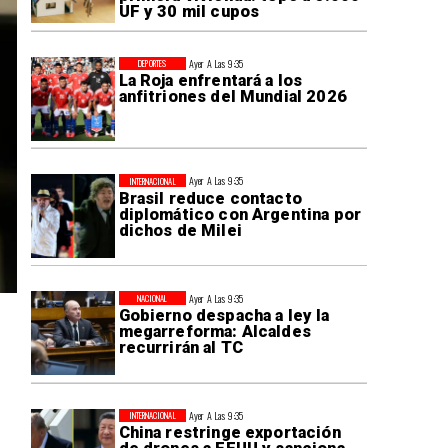
UF y 30 mil cupos
Ayer A Las 9:35
DEPORTES
La Roja enfrentará a los
anfitriones del Mundial 2026
Ayer A Las 9:35
INTERNACIONAL
Brasil reduce contacto
diplomático con Argentina por
dichos de Milei
Ayer A Las 9:35
NACIONAL
Gobierno despacha a ley la
megarreforma: Alcaldes
recurrirán al TC
Ayer A Las 9:35
INTERNACIONAL
China restringe exportación