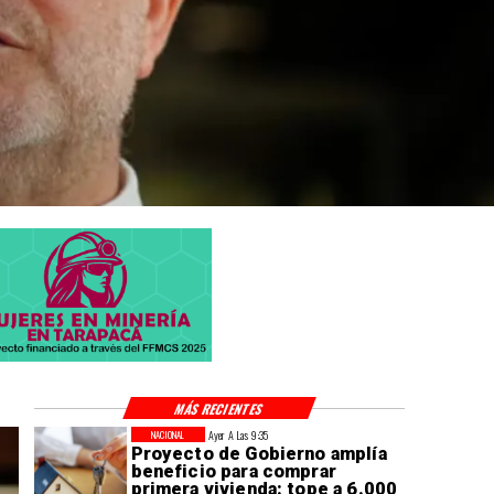
MÁS RECIENTES
Ayer A Las 9:35
NACIONAL
Proyecto de Gobierno amplía
beneficio para comprar
primera vivienda: tope a 6.000