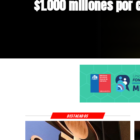
Andes Norte en El Te
riesgos sísmicos
DESTACADOS