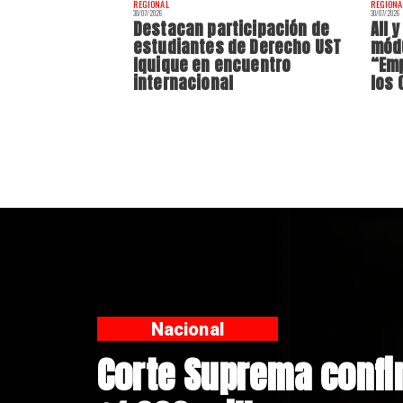
REGIONAL
REGIONA
30/07/2026
30/07/2026
Destacan participación de
AII 
estudiantes de Derecho UST
módu
Iquique en encuentro
“Emp
internacional
los 
Nacional
Codelco suspende co