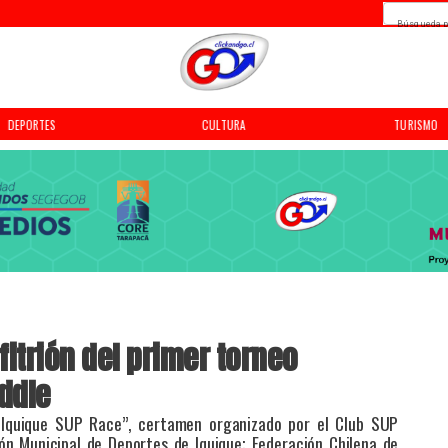
Búsqueda p
DEPORTES
CULTURA
TURISMO
itrión del primer torneo
ddle
Iquique SUP Race”, certamen organizado por el Club SUP
ión Municipal de Deportes de Iquique; Federación Chilena de