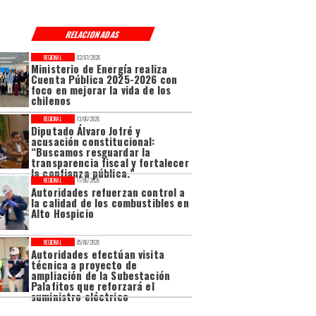
RELACIONADAS
REGIONAL
02/07/2026
Ministerio de Energía realiza
Cuenta Pública 2025-2026 con
foco en mejorar la vida de los
chilenos
REGIONAL
13/06/2026
Diputado Álvaro Jofré y
acusación constitucional:
“Buscamos resguardar la
transparencia fiscal y fortalecer
la confianza pública.”
REGIONAL
11/06/2026
Autoridades refuerzan control a
la calidad de los combustibles en
Alto Hospicio
REGIONAL
05/06/2026
Autoridades efectúan visita
técnica a proyecto de
ampliación de la Subestación
Palafitos que reforzará el
suministro eléctrico