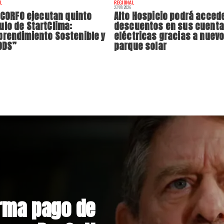
L
REGIONAL
27/07/2026
y CORFO ejecutan quinto
Alto Hospicio podrá acced
lo de StartClima:
descuentos en sus cuent
rendimiento Sostenible y
eléctricas gracias a nuev
ODS”
parque solar
nstrucción de