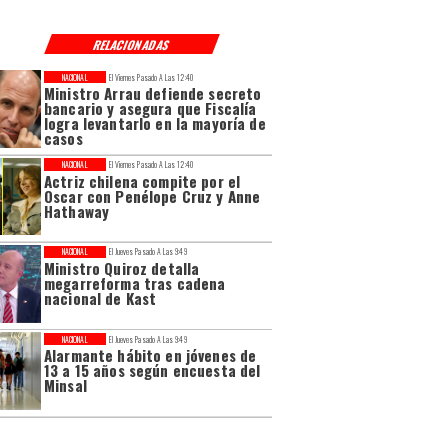
RELACIONADAS
NACIONAL
El Viernes Pasado A Las 12:40
Ministro Arrau defiende secreto
bancario y asegura que Fiscalía
logra levantarlo en la mayoría de
casos
NACIONAL
El Viernes Pasado A Las 12:40
Actriz chilena compite por el
Oscar con Penélope Cruz y Anne
Hathaway
NACIONAL
El Jueves Pasado A Las 9:49
Ministro Quiroz detalla
megarreforma tras cadena
nacional de Kast
NACIONAL
El Jueves Pasado A Las 9:49
Alarmante hábito en jóvenes de
13 a 15 años según encuesta del
Minsal