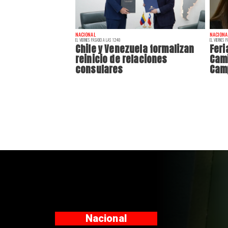
NACIONAL
NACIONA
EL VIERNES PASADO A LAS 12:40
EL VIERNES 
Chile y Venezuela formalizan
Feri
reinicio de relaciones
Cami
consulares
Camp
Nacional