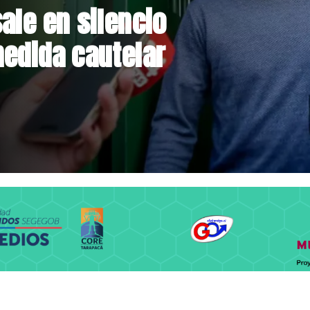
rmalizan reinicio
lares