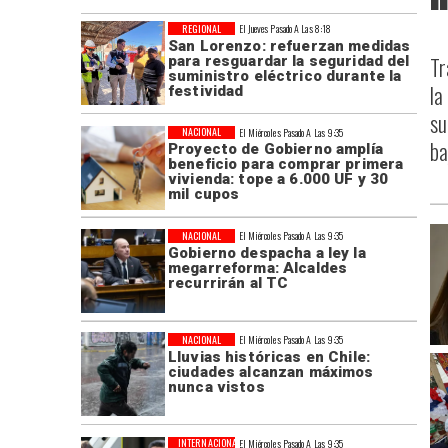
REGIONAL
El Jueves Pasado A Las 8:18
San Lorenzo: refuerzan medidas
Tr
para resguardar la seguridad del
suministro eléctrico durante la
la
festividad
su
NACIONAL
El Miércoles Pasado A Las 9:35
ba
Proyecto de Gobierno amplía
beneficio para comprar primera
vivienda: tope a 6.000 UF y 30
mil cupos
NACIONAL
El Miércoles Pasado A Las 9:35
Gobierno despacha a ley la
megarreforma: Alcaldes
recurrirán al TC
NACIONAL
El Miércoles Pasado A Las 9:35
Lluvias históricas en Chile:
ciudades alcanzan máximos
nunca vistos
INTERNACIONAL
El Miércoles Pasado A Las 9:35