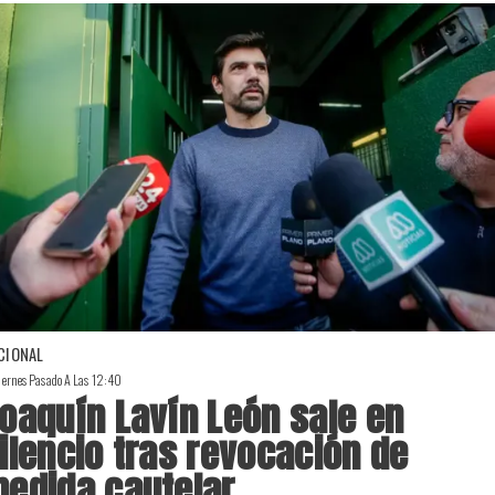
CIONAL
iernes Pasado A Las 12:40
oaquín Lavín León sale en
ilencio tras revocación de
edida cautelar