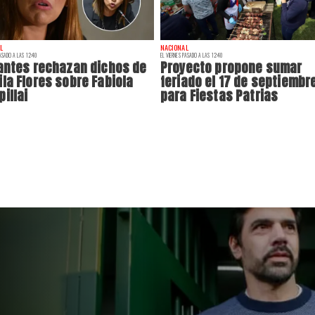
L
NACIONAL
PASADO A LAS 12:40
EL VIERNES PASADO A LAS 12:40
antes rechazan dichos de
Proyecto propone sumar
la Flores sobre Fabiola
feriado el 17 de septiembr
illai
para Fiestas Patrias