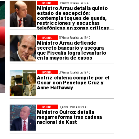
El Viernes Pasado A Las 12:40
NACIONAL
Ministro Arrau detalla quinto
estado de excepción:
contempla toques de queda,
restricciones y escuchas
telefónicas en zonas críticas
El Viernes Pasado A Las 12:40
NACIONAL
Ministro Arrau defiende
secreto bancario y asegura
que Fiscalía logra levantarlo
en la mayoría de casos
El Viernes Pasado A Las 12:40
NACIONAL
Actriz chilena compite por el
Oscar con Penélope Cruz y
Anne Hathaway
El Jueves Pasado A Las 9:49
NACIONAL
Ministro Quiroz detalla
megarreforma tras cadena
nacional de Kast