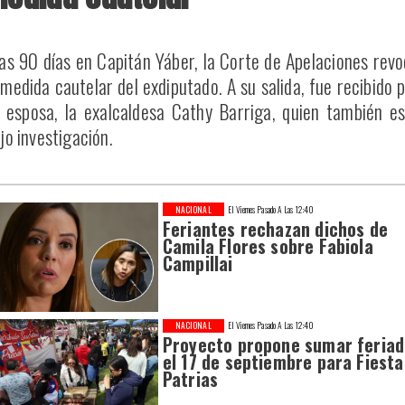
as 90 días en Capitán Yáber, la Corte de Apelaciones rev
 medida cautelar del exdiputado. A su salida, fue recibido 
 esposa, la exalcaldesa Cathy Barriga, quien también e
jo investigación.
NACIONAL
El Viernes Pasado A Las 12:40
Feriantes rechazan dichos de
Camila Flores sobre Fabiola
Campillai
NACIONAL
El Viernes Pasado A Las 12:40
Proyecto propone sumar feria
el 17 de septiembre para Fiesta
Patrias