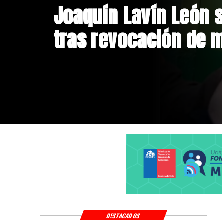
Chile y Venezuela fo
de relaciones consu
DESTACADOS