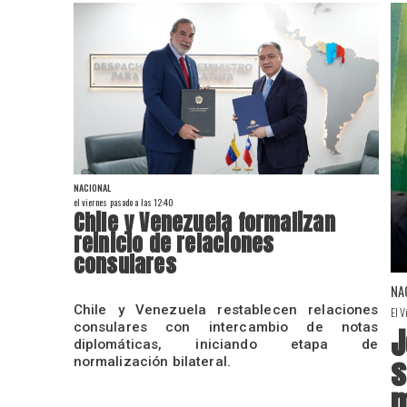
NACIONAL
el viernes pasado a las 12:40
Chile y Venezuela formalizan
reinicio de relaciones
consulares
NA
Chile y Venezuela restablecen relaciones
El V
consulares con intercambio de notas
J
diplomáticas, iniciando etapa de
s
normalización bilateral.
m