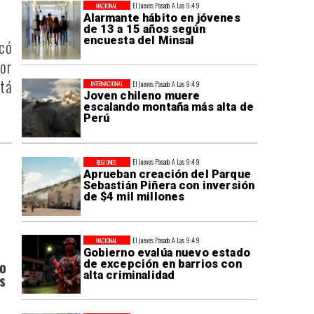
El Jueves Pasado A Las 9:49
NACIONAL
Alarmante hábito en jóvenes
de 13 a 15 años según
encuesta del Minsal
ocó
por
stá
El Jueves Pasado A Las 9:49
INTERNACIONAL
Joven chileno muere
escalando montaña más alta de
Perú
El Jueves Pasado A Las 9:49
REGIONES
Aprueban creación del Parque
Sebastián Piñera con inversión
de $4 mil millones
El Jueves Pasado A Las 9:49
NACIONAL
Gobierno evalúa nuevo estado
de excepción en barrios con
do
alta criminalidad
s