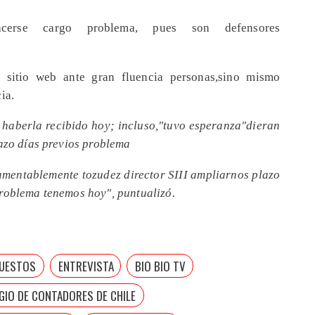
acerse cargo problema, pues son defensores
s sitio web ante gran fluencia personas,sino mismo
ia.
a haberla recibido hoy; incluso,"tuvo esperanza"dieran
lazo días previos problema
lamentablemente tozudez director SIII ampliarnos plazo
problema tenemos hoy", puntualizó.
UESTOS
ENTREVISTA
BIO BIO TV
GIO DE CONTADORES DE CHILE