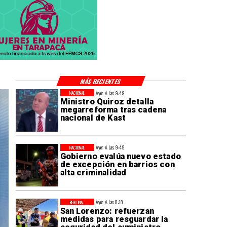
MÁS RECIENTES
Ayer A Las 9:49
NACIONAL
Ministro Quiroz detalla
megarreforma tras cadena
nacional de Kast
Ayer A Las 9:49
NACIONAL
Gobierno evalúa nuevo estado
de excepción en barrios con
alta criminalidad
Ayer A Las 8:18
REGIONAL
San Lorenzo: refuerzan
medidas para resguardar la