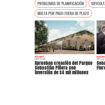
PROBLEMAS DE PLANIFICACIÓN
DIFICUL
MULTA POR PAGO FUERA DE PLAZO
REGIONES
NACIONA
AYER A LAS 9:49
AYER A LAS 9
Aprueban creación del Parque
Sena
Sebastián Piñera con
Flor
inversión de $4 mil millones