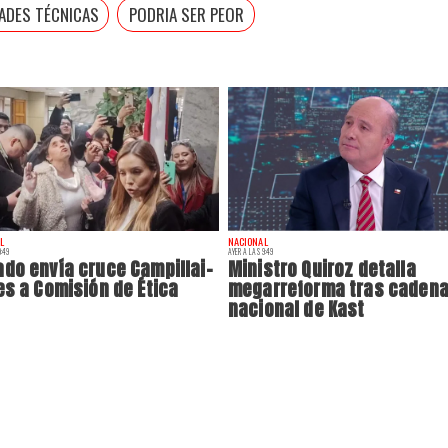
TADES TÉCNICAS
PODRIA SER PEOR
L
NACIONAL
:49
AYER A LAS 9:49
do envía cruce Campillai-
Ministro Quiroz detalla
es a Comisión de Ética
megarreforma tras caden
nacional de Kast