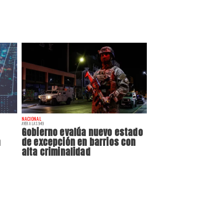
NACIONAL
AYER A LAS 9:49
Gobierno evalúa nuevo estado
a
de excepción en barrios con
alta criminalidad