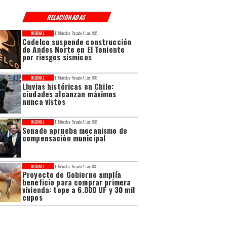
RELACIONADAS
NACIONAL
El Miércoles Pasado A Las 9:35
Codelco suspende construcción
de Andes Norte en El Teniente
por riesgos sísmicos
NACIONAL
El Miércoles Pasado A Las 9:35
Lluvias históricas en Chile:
ciudades alcanzan máximos
nunca vistos
NACIONAL
El Miércoles Pasado A Las 9:35
Senado aprueba mecanismo de
compensación municipal
NACIONAL
El Miércoles Pasado A Las 9:35
Proyecto de Gobierno amplía
beneficio para comprar primera
vivienda: tope a 6.000 UF y 30 mil
cupos