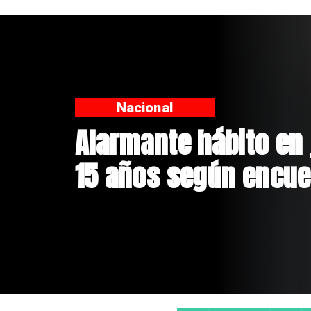
Regiones
Aprueban creación d
Sebastián Piñera con
$4 mil millones