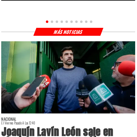
MÁS NOTICIAS
NACIONAL
El Viernes Pasado A Las 12:40
E
Joaquín Lavín León sale en