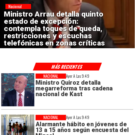
Nacional
Ministro Arrau defiende
secreto bancario y asegura
que Fiscalía logra levantarlo en
la mayoría de casos
MÁS RECIENTES
NACIONAL
Ayer A Las 9:49
Ministro Quiroz detalla
megarreforma tras cadena
nacional de Kast
NACIONAL
Ayer A Las 9:49
Alarmante hábito en jóvenes de
13 a 15 años según encuesta del