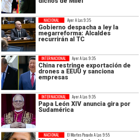
dichos de Milei
NACIONAL
Ayer A Las 9:35
Gobierno despacha a ley la
megarreforma: Alcaldes
recurrirán al TC
INTERNACIONAL
Ayer A Las 9:35
China restringe exportación de
drones a EEUU y sanciona
empresas
INTERNACIONAL
Ayer A Las 9:35
Papa León XIV anuncia gira por
Sudamérica
NACIONAL
El Martes Pasado A Las 9:55