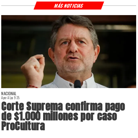
MÁS NOTICIAS
NACIONAL
Ayer A Las 9:35
A
Corte Suprema confirma pago
de $1.000 millones por caso
ProCultura