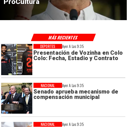
en El Teniente por riesgos
sísmicos
MÁS RECIENTES
DEPORTES
Ayer A Las 9:35
Presentación de Vozinha en Colo
Colo: Fecha, Estadio y Contrato
NACIONAL
Ayer A Las 9:35
Senado aprueba mecanismo de
compensación municipal
NACIONAL
Ayer A Las 9:35