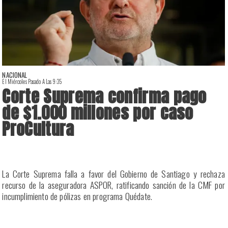
NACIONAL
El Miércoles Pasado A Las 9:35
E
Corte Suprema confirma pago
de $1.000 millones por caso
ProCultura
r
La Corte Suprema falla a favor del Gobierno de Santiago y rechaza
a
recurso de la aseguradora ASPOR, ratificando sanción de la CMF por
incumplimiento de pólizas en programa Quédate.