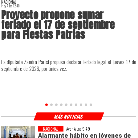
NACIONAL
Hoy A Las 12:40
H
Proyecto propone sumar
feriado el 17 de septiembre
para Fiestas Patrias
a
La diputada Zandra Parisi propuso declarar feriado legal el jueves 17 de
e
septiembre de 2026, por única vez.
MÁS NOTICIAS
NACIONAL
Ayer A Las 9:49
Alarmante hábito en jóvenes de