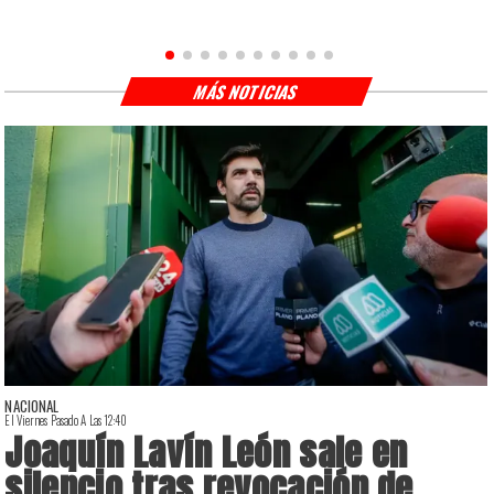
MÁS NOTICIAS
NACIONAL
El Viernes Pasado A Las 12:40
E
Joaquín Lavín León sale en
silencio tras revocación de