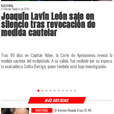
NACIONAL
El Viernes Pasado A Las 12:40
E
Joaquín Lavín León sale en
silencio tras revocación de
medida cautelar
a
Tras 90 días en Capitán Yáber, la Corte de Apelaciones revocó la
s
medida cautelar del exdiputado. A su salida, fue recibido por su esposa,
la exalcaldesa Cathy Barriga, quien también está bajo investigación.
MÁS NOTICIAS
NACIONAL
El Viernes Pasado A Las 12:40