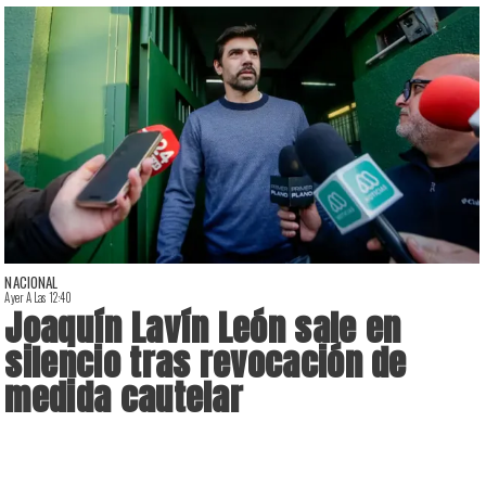
NACIONAL
Ayer A Las 12:40
A
Joaquín Lavín León sale en
silencio tras revocación de
medida cautelar