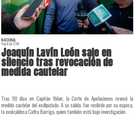
NACIONAL
Hoy A Las 12:40
H
Joaquín Lavín León sale en
silencio tras revocación de
medida cautelar
a
Tras 90 días en Capitán Yáber, la Corte de Apelaciones revocó la
s
medida cautelar del exdiputado. A su salida, fue recibido por su esposa,
la exalcaldesa Cathy Barriga, quien también está bajo investigación.