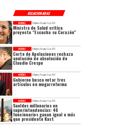
RELACIONADAS
NACIONAL
El Martes Pasado A Las 9:55
Ministra de Salud critica
proyecto “Escucha su Corazón”
NACIONAL
El Martes Pasado A Las 9:55
Corte de Apelaciones rechaza
anulación de absolución de
Claudio Crespo
NACIONAL
El Martes Pasado A Las 9:55
Gobierno busca vetar tres
artículos en megarreforma
NACIONAL
El Martes Pasado A Las 9:55
Sueldos millonarios en
superintendencias: 46
funcionarios ganan igual o más
que presidente Kast