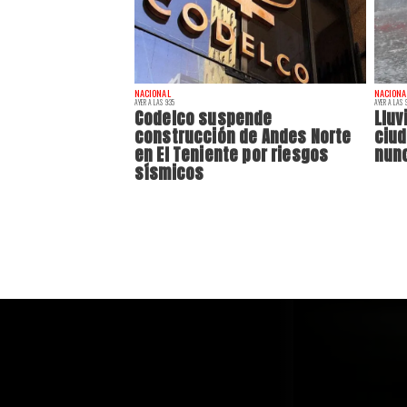
NACIONAL
NACIONA
AYER A LAS 9:35
AYER A LAS 9
Codelco suspende
Lluv
construcción de Andes Norte
ciu
en El Teniente por riesgos
nunc
sísmicos