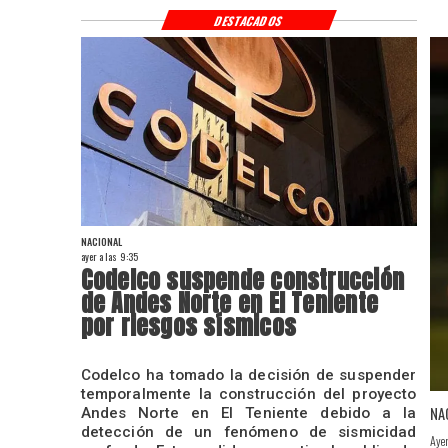
DESTACADOS
NACIONAL
ayer a las 9:35
Codelco suspende construcción
de Andes Norte en El Teniente
por riesgos sísmicos
Codelco ha tomado la decisión de suspender
temporalmente la construcción del proyecto
NA
Andes Norte en El Teniente debido a la
detección de un fenómeno de sismicidad
Aye