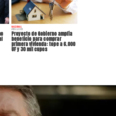
NACIONAL
AYER A LAS 9:35
mo
Proyecto de Gobierno amplía
al
beneficio para comprar
primera vivienda: tope a 6.000
UF y 30 mil cupos