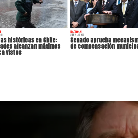
L
NACIONAL
:35
AYER A LAS 9:35
ias históricas en Chile:
Senado aprueba mecanis
dades alcanzan máximos
de compensación municip
a vistos