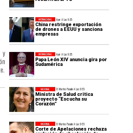
Ayer A Las 9:35
INTERNACIONAL
China restringe exportación
de drones a EEUU y sanciona
empresas
 y
Ayer A Las 9:35
INTERNACIONAL
ión
Papa León XIV anuncia gira por
Sudamérica
e.
El Martes Pasado A Las 9:55
NACIONAL
Ministra de Salud critica
proyecto “Escucha su
Corazón”
El Martes Pasado A Las 9:55
NACIONAL
Corte de Apelaciones rechaza