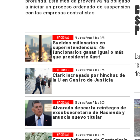
profunda. Esta medida preventiva ha obligado
C
a iniciar un proceso ordenado de suspensión
con las empresas contratistas.
$
P
NACIONAL
El Martes Pasado A Las 9:55
Sueldos millonarios en
superintendencias: 46
funcionarios ganan igual o más
La
que presidente Kast
re
DEPORTES
El Martes Pasado A Las 9:55
de
Clark increpado por hinchas de
la U en Centro de Justicia
NACIONAL
El Martes Pasado A Las 9:55
Alvarado descarta reintegro de
exsubsecretario de Hacienda y
anuncia nuevo titular
NACIONAL
El Martes Pasado A Las 9:55