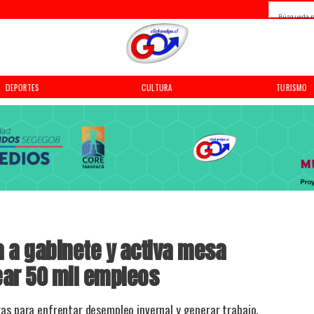
Búsqueda p
DEPORTES
CULTURA
TURISMO
 a gabinete y activa mesa
rear 50 mil empleos
ras para enfrentar desempleo invernal y generar trabajo.