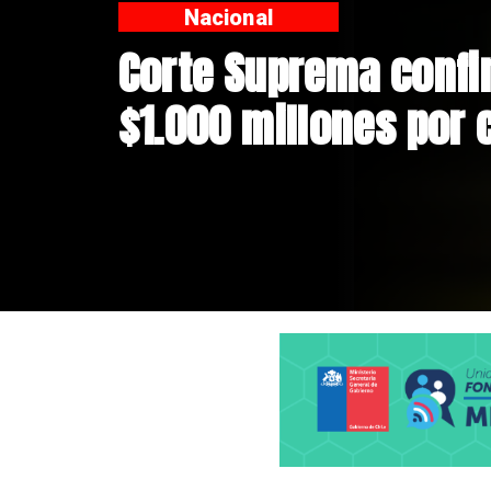
Nacional
Codelco suspende co
Andes Norte en El Te
riesgos sísmicos