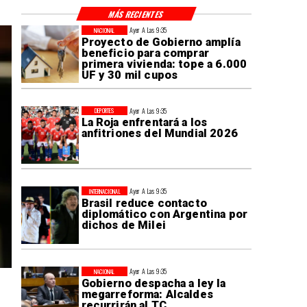
MÁS RECIENTES
Ayer A Las 9:35
NACIONAL
Proyecto de Gobierno amplía
beneficio para comprar
primera vivienda: tope a 6.000
UF y 30 mil cupos
Ayer A Las 9:35
DEPORTES
La Roja enfrentará a los
anfitriones del Mundial 2026
Ayer A Las 9:35
INTERNACIONAL
Brasil reduce contacto
diplomático con Argentina por
dichos de Milei
Ayer A Las 9:35
NACIONAL
Gobierno despacha a ley la
megarreforma: Alcaldes
recurrirán al TC