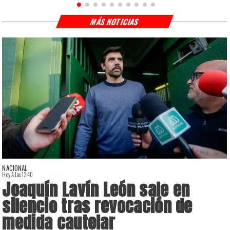
MÁS NOTICIAS
NACIONAL
Hoy A Las 12:40
H
Joaquín Lavín León sale en
silencio tras revocación de
medida cautelar