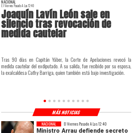
NACIONAL
El Viernes Pasado A Las 12:40
E
Joaquín Lavín León sale en
silencio tras revocación de
medida cautelar
a
Tras 90 días en Capitán Yáber, la Corte de Apelaciones revocó la
s
medida cautelar del exdiputado. A su salida, fue recibido por su esposa,
la exalcaldesa Cathy Barriga, quien también está bajo investigación.
MÁS NOTICIAS
NACIONAL
El Viernes Pasado A Las 12:40
Ministro Arrau defiende secreto