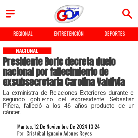
REGIONAL
ENTRETENCIÓN
DEPORTES
NACIONAL
Presidente Boric decreta duelo
nacional por fallecimiento de
exsubsecretaria Carolina Valdivia
​La exministra de Relaciones Exteriores durante el
segundo gobierno del expresidente Sebastián
Piñera, falleció a los 46 años producto de un
cáncer.
Martes, 12 De Noviembre De 2024 13:24
Por
Cristóbal Ignacio Adones Reyes