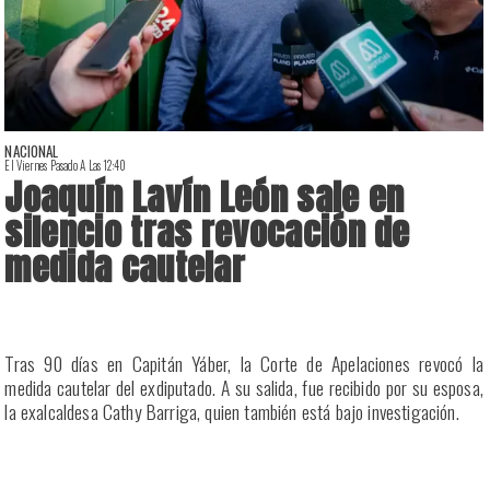
NACIONAL
El Viernes Pasado A Las 12:40
E
Joaquín Lavín León sale en
silencio tras revocación de
medida cautelar
a
Tras 90 días en Capitán Yáber, la Corte de Apelaciones revocó la
s
medida cautelar del exdiputado. A su salida, fue recibido por su esposa,
la exalcaldesa Cathy Barriga, quien también está bajo investigación.