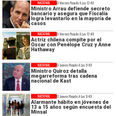
NACIONAL
El Viernes Pasado A Las 12:40
Ministro Arrau defiende secreto
bancario y asegura que Fiscalía
logra levantarlo en la mayoría de
casos
NACIONAL
El Viernes Pasado A Las 12:40
Actriz chilena compite por el
Oscar con Penélope Cruz y Anne
Hathaway
NACIONAL
El Jueves Pasado A Las 9:49
Ministro Quiroz detalla
megarreforma tras cadena
nacional de Kast
NACIONAL
El Jueves Pasado A Las 9:49
Alarmante hábito en jóvenes de
13 a 15 años según encuesta del
Minsal