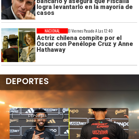
bancario y asegura que Fiscalía
logra levantarlo en la mayoría de
casos
NACIONAL
El Viernes Pasado A Las 12:40
Actriz chilena compite por el
Oscar con Penélope Cruz y Anne
Hathaway
DEPORTES
DEPORTES