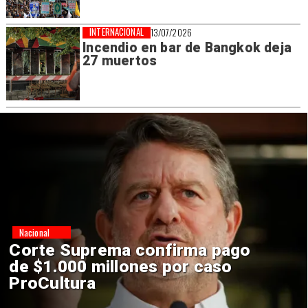
INTERNACIONAL
13/07/2026
Incendio en bar de Bangkok deja
27 muertos
Nacional
Codelco suspende
construcción de Andes Norte
en El Teniente por riesgos
sísmicos