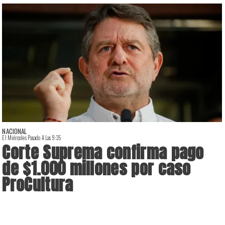
NACIONAL
El Miércoles Pasado A Las 9:35
E
Corte Suprema confirma pago
de $1.000 millones por caso
ProCultura