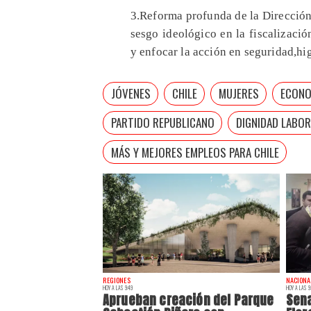
3.Reforma profunda de la Dirección
sesgo ideológico en la fiscalizació
y enfocar la acción en seguridad,hi
JÓVENES
CHILE
MUJERES
ECONO
PARTIDO REPUBLICANO
DIGNIDAD LABOR
MÁS Y MEJORES EMPLEOS PARA CHILE
REGIONES
NACIONA
HOY A LAS 9:49
HOY A LAS 9
Aprueban creación del Parque
Sena