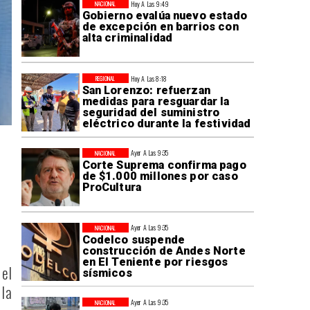
Hoy A Las 9:49
NACIONAL
Gobierno evalúa nuevo estado
de excepción en barrios con
alta criminalidad
Hoy A Las 8:18
REGIONAL
San Lorenzo: refuerzan
medidas para resguardar la
seguridad del suministro
eléctrico durante la festividad
Ayer A Las 9:35
NACIONAL
Corte Suprema confirma pago
de $1.000 millones por caso
ProCultura
Ayer A Las 9:35
NACIONAL
Codelco suspende
construcción de Andes Norte
en El Teniente por riesgos
 el
sísmicos
la
Ayer A Las 9:35
NACIONAL