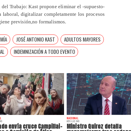
 del Trabajo: Kast propone eliminar el -supuesto-
n laboral, digitalizar completamente los procesos
giene previsión,no formalismos.
MÍA
JOSÉ ANTONIO KAST
ADULTOS MAYORES
AL
INDEMNIZACIÓN A TODO EVENTO
L
NACIONAL
:49
HOY A LAS 9:49
do envía cruce Campillai-
Ministro Quiroz detalla