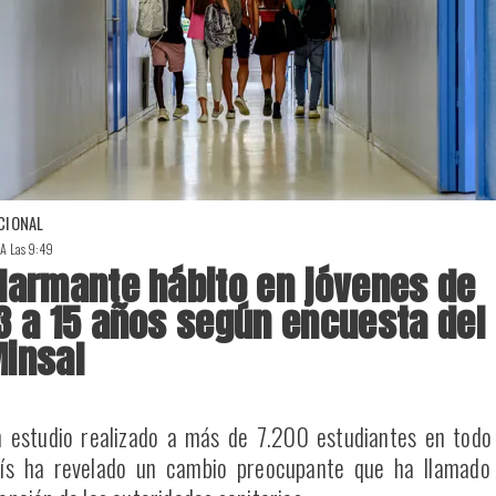
CIONAL
 A Las 9:49
larmante hábito en jóvenes de
3 a 15 años según encuesta del
insal
 estudio realizado a más de 7.200 estudiantes en todo
ís ha revelado un cambio preocupante que ha llamado 