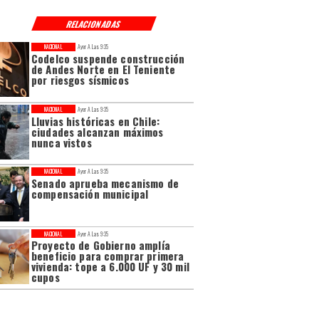
RELACIONADAS
NACIONAL
Ayer A Las 9:35
Codelco suspende construcción
de Andes Norte en El Teniente
por riesgos sísmicos
NACIONAL
Ayer A Las 9:35
Lluvias históricas en Chile:
ciudades alcanzan máximos
nunca vistos
NACIONAL
Ayer A Las 9:35
Senado aprueba mecanismo de
compensación municipal
NACIONAL
Ayer A Las 9:35
Proyecto de Gobierno amplía
beneficio para comprar primera
vivienda: tope a 6.000 UF y 30 mil
cupos