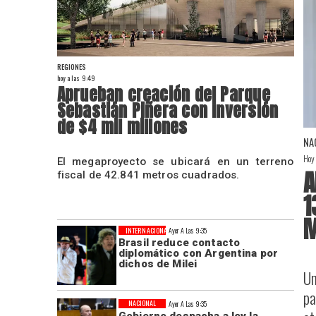
REGIONES
hoy a las 9:49
Aprueban creación del Parque
Sebastián Piñera con inversión
de $4 mil millones
NA
Hoy
El megaproyecto se ubicará en un terreno
A
fiscal de 42.841 metros cuadrados.
1
M
INTERNACIONAL
Ayer A Las 9:35
Brasil reduce contacto
diplomático con Argentina por
dichos de Milei
Un
pa
NACIONAL
Ayer A Las 9:35
Gobierno despacha a ley la