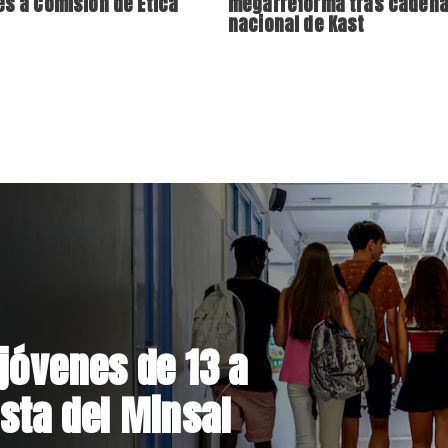
es a Comisión de Ética
megarreforma tras caden
nacional de Kast
el Parque
 inversión de