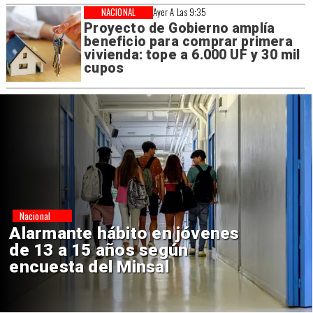
NACIONAL
Ayer A Las 9:35
Proyecto de Gobierno amplía
beneficio para comprar primera
vivienda: tope a 6.000 UF y 30 mil
cupos
Regiones
Aprueban creación del Parque
Sebastián Piñera con inversión
de $4 mil millones