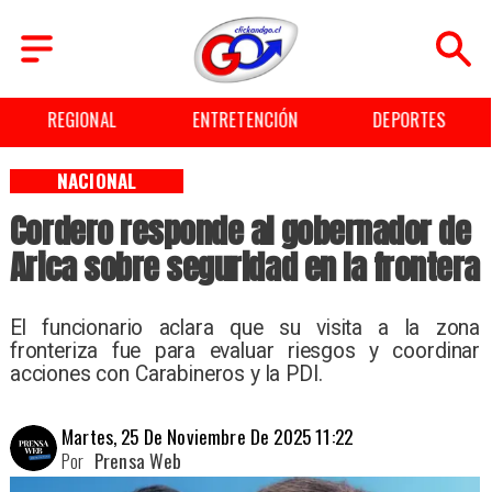
NAL
ENTRETENCIÓN
DEPORTES
CULT
NACIONAL
Cordero responde al gobernador de
Arica sobre seguridad en la frontera
El funcionario aclara que su visita a la zona
fronteriza fue para evaluar riesgos y coordinar
acciones con Carabineros y la PDI.
Martes, 25 De Noviembre De 2025 11:22
Por
Prensa Web