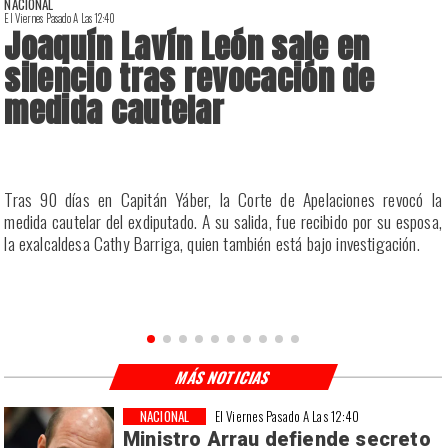
NACIONAL
El Viernes Pasado A Las 12:40
E
Joaquín Lavín León sale en
silencio tras revocación de
medida cautelar
a
Tras 90 días en Capitán Yáber, la Corte de Apelaciones revocó la
s
medida cautelar del exdiputado. A su salida, fue recibido por su esposa,
la exalcaldesa Cathy Barriga, quien también está bajo investigación.
MÁS NOTICIAS
NACIONAL
El Viernes Pasado A Las 12:40
Ministro Arrau defiende secreto