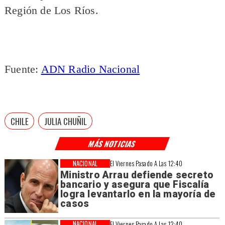
Región de Los Ríos.
Fuente:
ADN Radio Nacional
CHILE
JULIA CHUÑIL
MÁS NOTICIAS
NACIONAL
El Viernes Pasado A Las 12:40
Ministro Arrau defiende secreto
bancario y asegura que Fiscalía
logra levantarlo en la mayoría de
casos
NACIONAL
El Viernes Pasado A Las 12:40