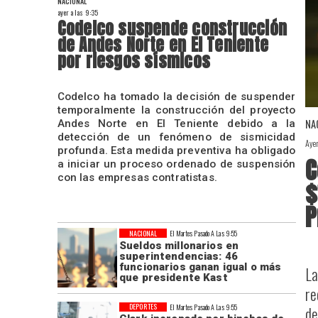
NACIONAL
ayer a las 9:35
Codelco suspende construcción
de Andes Norte en El Teniente
por riesgos sísmicos
Codelco ha tomado la decisión de suspender
temporalmente la construcción del proyecto
NA
Andes Norte en El Teniente debido a la
detección de un fenómeno de sismicidad
Aye
profunda. Esta medida preventiva ha obligado
C
a iniciar un proceso ordenado de suspensión
con las empresas contratistas.
$
P
NACIONAL
El Martes Pasado A Las 9:55
Sueldos millonarios en
superintendencias: 46
funcionarios ganan igual o más
La
que presidente Kast
re
DEPORTES
El Martes Pasado A Las 9:55
de