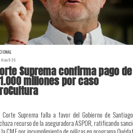
CIONAL
r A Las 9:35
orte Suprema confirma pago de
1.000 millones por caso
roCultura
 Corte Suprema falla a favor del Gobierno de Santiago
chaza recurso de la aseguradora ASPOR, ratificando sanc
 la CMF por incumplimiento de pólizas en programa Quédat