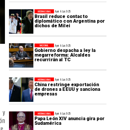
Ayer A Las 9:35
INTERNACIONAL
Brasil reduce contacto
diplomático con Argentina por
dichos de Milei
Ayer A Las 9:35
NACIONAL
Gobierno despacha a ley la
megarreforma: Alcaldes
recurrirán al TC
Ayer A Las 9:35
INTERNACIONAL
China restringe exportación
de drones a EEUU y sanciona
empresas
 y
Ayer A Las 9:35
INTERNACIONAL
ión
Papa León XIV anuncia gira por
Sudamérica
e.