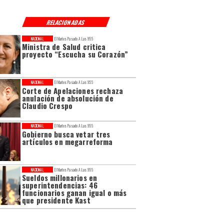
RELACIONADAS
NACIONAL
El Martes Pasado A Las 9:55
Ministra de Salud critica
proyecto “Escucha su Corazón”
NACIONAL
El Martes Pasado A Las 9:55
Corte de Apelaciones rechaza
anulación de absolución de
Claudio Crespo
NACIONAL
El Martes Pasado A Las 9:55
Gobierno busca vetar tres
artículos en megarreforma
NACIONAL
El Martes Pasado A Las 9:55
Sueldos millonarios en
superintendencias: 46
funcionarios ganan igual o más
que presidente Kast