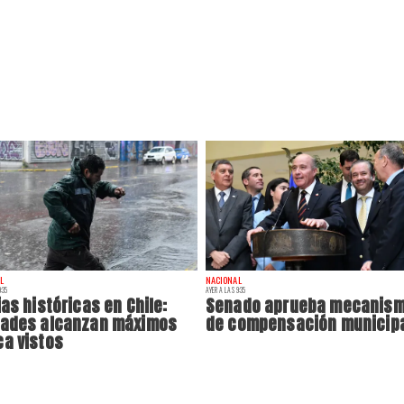
L
NACIONAL
:35
AYER A LAS 9:35
ias históricas en Chile:
Senado aprueba mecanis
dades alcanzan máximos
de compensación municip
a vistos