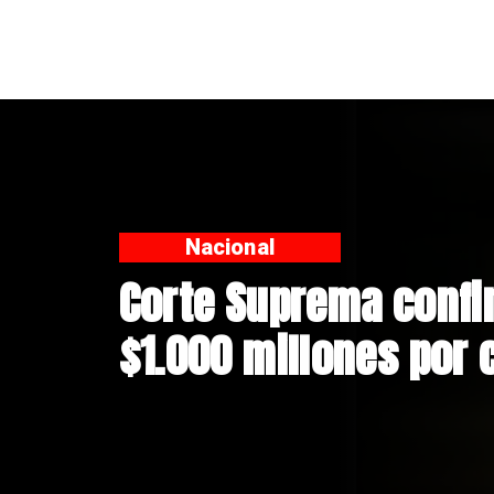
Nacional
Codelco suspende co
Andes Norte en El Te
riesgos sísmicos