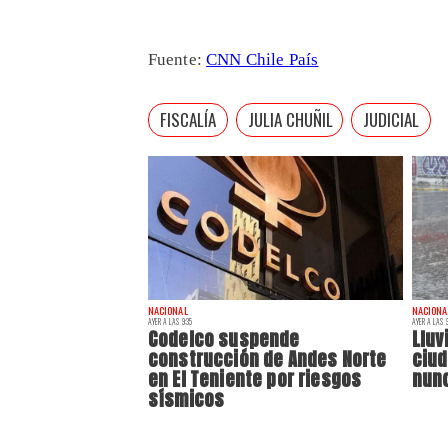
Fuente:
CNN Chile País
FISCALÍA
JULIA CHUÑIL
JUDICIAL
NACIONAL
NACIONA
AYER A LAS 9:35
AYER A LAS 9
Codelco suspende
Lluv
construcción de Andes Norte
ciu
en El Teniente por riesgos
nunc
sísmicos