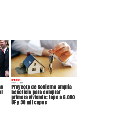
NACIONAL
AYER A LAS 9:35
mo
Proyecto de Gobierno amplía
al
beneficio para comprar
primera vivienda: tope a 6.000
UF y 30 mil cupos