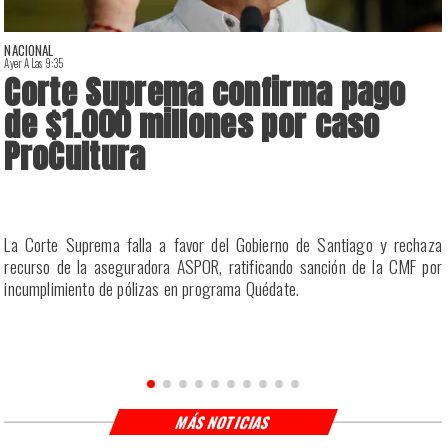
NACIONAL
Ayer A Las 9:35
A
Corte Suprema confirma pago
de $1.000 millones por caso
ProCultura
r
La Corte Suprema falla a favor del Gobierno de Santiago y rechaza
a
recurso de la aseguradora ASPOR, ratificando sanción de la CMF por
incumplimiento de pólizas en programa Quédate.
MÁS NOTICIAS