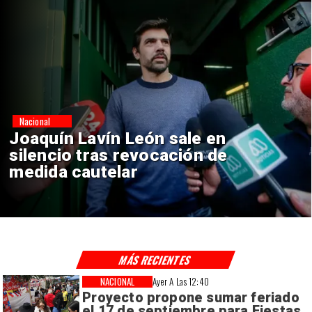
Nacional
Chile y Venezuela formalizan
reinicio de relaciones
consulares
MÁS RECIENTES
NACIONAL
Ayer A Las 12:40
Proyecto propone sumar feriado
el 17 de septiembre para Fiestas