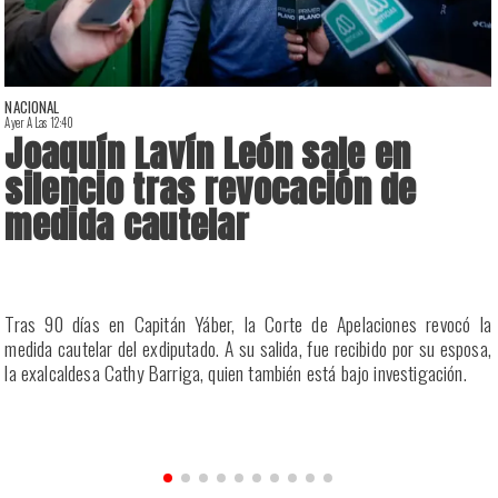
NACIONAL
Ayer A Las 12:40
A
Joaquín Lavín León sale en
silencio tras revocación de
medida cautelar
a
Tras 90 días en Capitán Yáber, la Corte de Apelaciones revocó la
s
medida cautelar del exdiputado. A su salida, fue recibido por su esposa,
la exalcaldesa Cathy Barriga, quien también está bajo investigación.