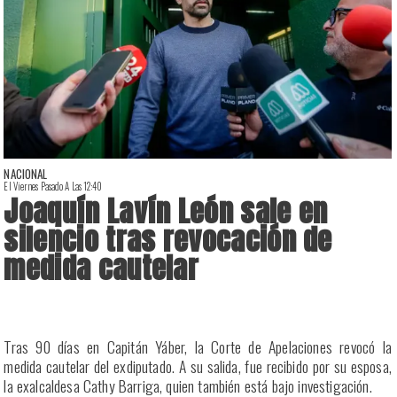
NACIONAL
El Viernes Pasado A Las 12:40
E
Joaquín Lavín León sale en
silencio tras revocación de
medida cautelar
a
Tras 90 días en Capitán Yáber, la Corte de Apelaciones revocó la
s
medida cautelar del exdiputado. A su salida, fue recibido por su esposa,
la exalcaldesa Cathy Barriga, quien también está bajo investigación.