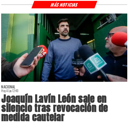
MÁS NOTICIAS
NACIONAL
Hoy A Las 12:40
H
Joaquín Lavín León sale en
silencio tras revocación de
medida cautelar