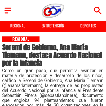
L
ENTRETENCIÓN
DEPORTES
CULTUR
REGIONAL
Seremi de Gobierno, Ana María
Tiemann, destaca Acuerdo Nacional
por la Infancia
Como un gran paso, que permitirá avanzar en
materia de protección y desarrollo de los niños,
calificó la Seremi de Gobierno, Ana María Tiemann
(@anamariatiemann), la entrega de las propuestas
del Acuerdo Nacional por la Infancia al Presidente
Sebastián Piñera (@sebastianpinera), documento
que engloba 94 planteamientos que fueron
elaborados por más de 30 organizaciones en la