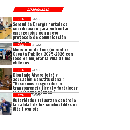
RELACIONADAS
REGIONAL
07/07/2026
Seremi de Energía fortalece
coordinación para enfrentar
emergencias con nuevo
protocolo de comunicación
sectorial
REGIONAL
02/07/2026
Ministerio de Energía realiza
Cuenta Pública 2025-2026 con
foco en mejorar la vida de los
chilenos
REGIONAL
13/06/2026
Diputado Álvaro Jofré y
acusación constitucional:
“Buscamos resguardar la
transparencia fiscal y fortalecer
la confianza pública.”
REGIONAL
11/06/2026
Autoridades refuerzan control a
la calidad de los combustibles en
Alto Hospicio