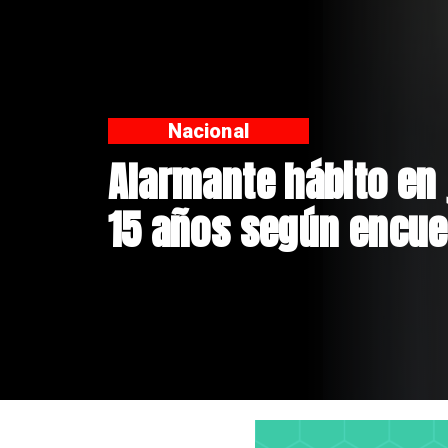
R
Apru
Seba
$4 m