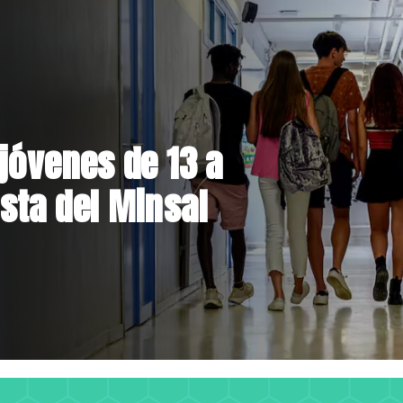
egiones
eban creación del Parque
stián Piñera con inversión 
il millones