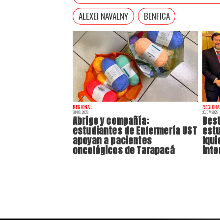
ALEXEI NAVALNY
BENFICA
REGIONAL
REGIONA
30/07/2026
30/07/2026
Abrigo y compañía:
Dest
estudiantes de Enfermería UST
estu
apoyan a pacientes
Iqui
oncológicos de Tarapacá
inte