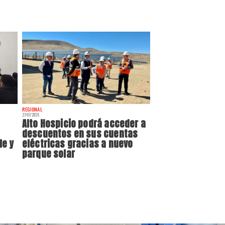
REGIONAL
27/07/2026
Alto Hospicio podrá acceder a
descuentos en sus cuentas
le y
eléctricas gracias a nuevo
parque solar