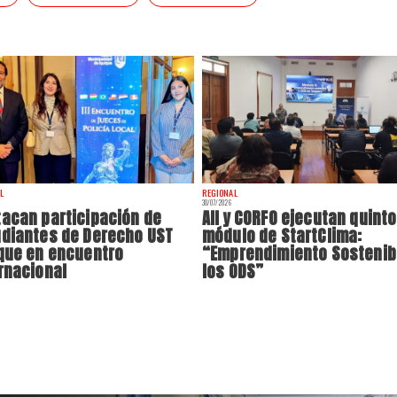
L
REGIONAL
30/07/2026
acan participación de
AII y CORFO ejecutan quinto
diantes de Derecho UST
módulo de StartClima:
que en encuentro
“Emprendimiento Sostenib
rnacional
los ODS”