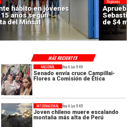
Regiones
Aprueban creación del Parque
Sebastián Piñera con inversión
de $4 mil millones
MÁS RECIENTES
NACIONAL
Hoy A Las 9:49
Senado envía cruce Campillai-
Flores a Comisión de Ética
INTERNACIONAL
Hoy A Las 9:49
Joven chileno muere escalando
montaña más alta de Perú