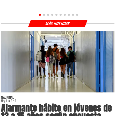
MÁS NOTICIAS
NACIONAL
Hoy A Las 9:49
H
Alarmante hábito en jóvenes de