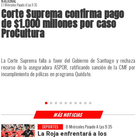
NACIONAL
El Miércoles Pasado A Las 9:35
E
Corte Suprema confirma pago
de $1.000 millones por caso
ProCultura
r
La Corte Suprema falla a favor del Gobierno de Santiago y rechaza
a
recurso de la aseguradora ASPOR, ratificando sanción de la CMF por
incumplimiento de pólizas en programa Quédate.
MÁS NOTICIAS
DEPORTES
El Miércoles Pasado A Las 9:35
La Roja enfrentará a los