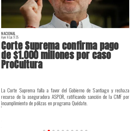
NACIONAL
Ayer A Las 9:35
A
Corte Suprema confirma pago
de $1.000 millones por caso
ProCultura
La Corte Suprema falla a favor del Gobierno de Santiago y rechaza
recurso de la aseguradora ASPOR, ratificando sanción de la CMF por
y
incumplimiento de pólizas en programa Quédate.
d
,
a
a