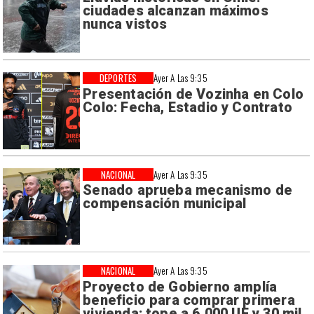
ciudades alcanzan máximos
nunca vistos
DEPORTES
Ayer A Las 9:35
Presentación de Vozinha en Colo
Colo: Fecha, Estadio y Contrato
NACIONAL
Ayer A Las 9:35
Senado aprueba mecanismo de
compensación municipal
NACIONAL
Ayer A Las 9:35
Proyecto de Gobierno amplía
beneficio para comprar primera
vivienda: tope a 6.000 UF y 30 mil