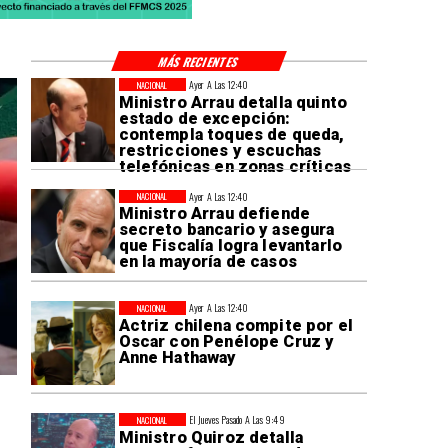
MÁS RECIENTES
Ayer A Las 12:40
NACIONAL
Ministro Arrau detalla quinto
estado de excepción:
contempla toques de queda,
restricciones y escuchas
telefónicas en zonas críticas
Ayer A Las 12:40
NACIONAL
Ministro Arrau defiende
secreto bancario y asegura
que Fiscalía logra levantarlo
en la mayoría de casos
Ayer A Las 12:40
NACIONAL
Actriz chilena compite por el
Oscar con Penélope Cruz y
Anne Hathaway
El Jueves Pasado A Las 9:49
NACIONAL
Ministro Quiroz detalla