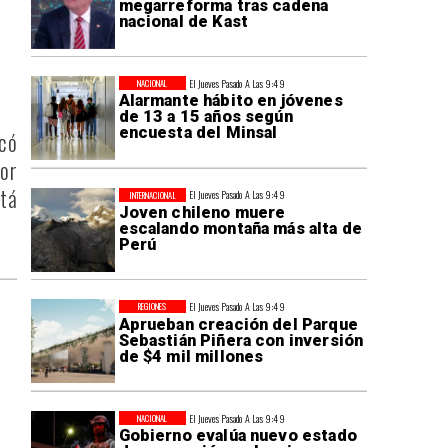
megarreforma tras cadena
nacional de Kast
El Jueves Pasado A Las 9:49
NACIONAL
Alarmante hábito en jóvenes
de 13 a 15 años según
encuesta del Minsal
ocó
por
stá
El Jueves Pasado A Las 9:49
INTERNACIONAL
Joven chileno muere
escalando montaña más alta de
Perú
El Jueves Pasado A Las 9:49
REGIONES
Aprueban creación del Parque
Sebastián Piñera con inversión
de $4 mil millones
El Jueves Pasado A Las 9:49
NACIONAL
Gobierno evalúa nuevo estado