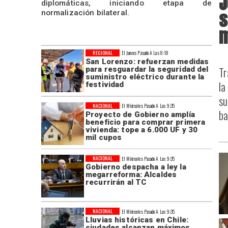
J
diplomáticas, iniciando etapa de
s
normalización bilateral.
m
REGIONAL
El Jueves Pasado A Las 8:18
San Lorenzo: refuerzan medidas
Tr
para resguardar la seguridad del
suministro eléctrico durante la
la
festividad
su
NACIONAL
El Miércoles Pasado A Las 9:35
ba
Proyecto de Gobierno amplía
beneficio para comprar primera
vivienda: tope a 6.000 UF y 30
mil cupos
NACIONAL
El Miércoles Pasado A Las 9:35
Gobierno despacha a ley la
megarreforma: Alcaldes
recurrirán al TC
NACIONAL
El Miércoles Pasado A Las 9:35
Lluvias históricas en Chile:
ciudades alcanzan máximos