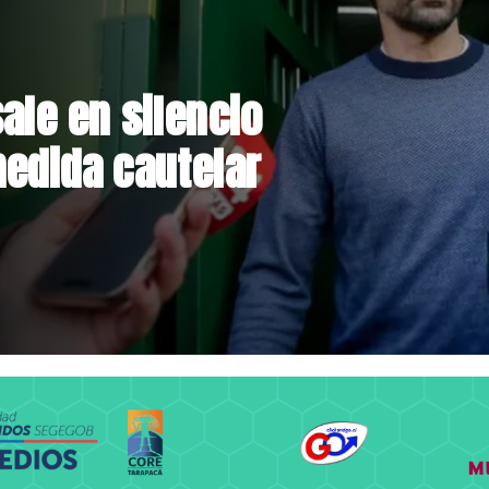
rmalizan reinicio
lares