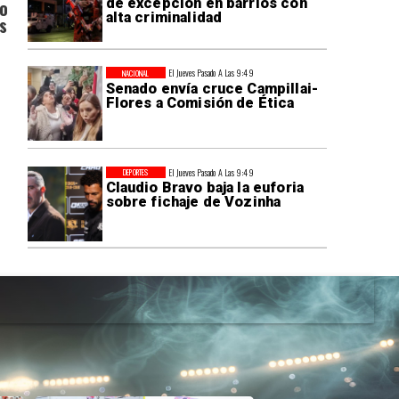
de excepción en barrios con
do
alta criminalidad
s
El Jueves Pasado A Las 9:49
NACIONAL
Senado envía cruce Campillai-
Flores a Comisión de Ética
El Jueves Pasado A Las 9:49
DEPORTES
Claudio Bravo baja la euforia
sobre fichaje de Vozinha