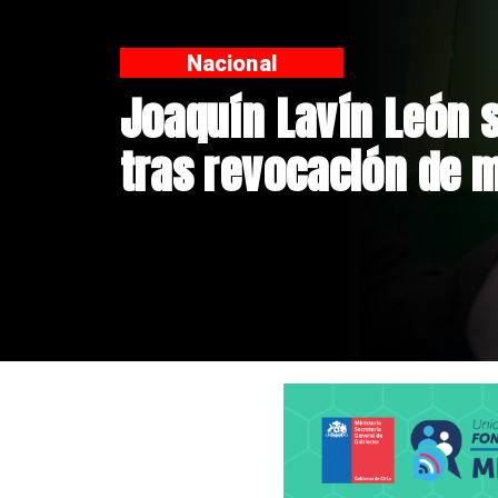
Nacional
Chile y Venezuela fo
de relaciones consu