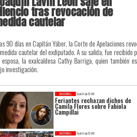
oaquín Lavín León sale en
ilencio tras revocación de
edida cautelar
as 90 días en Capitán Yáber, la Corte de Apelaciones rev
 medida cautelar del exdiputado. A su salida, fue recibido 
 esposa, la exalcaldesa Cathy Barriga, quien también e
jo investigación.
NACIONAL
Ayer A Las 12:40
Feriantes rechazan dichos de
Camila Flores sobre Fabiola
Campillai
NACIONAL
Ayer A Las 12:40