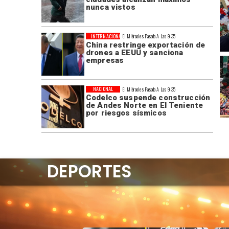
nunca vistos
INTERNACIONAL
El Miércoles Pasado A Las 9:35
China restringe exportación de
drones a EEUU y sanciona
empresas
NACIONAL
El Miércoles Pasado A Las 9:35
Codelco suspende construcción
de Andes Norte en El Teniente
por riesgos sísmicos
DEPORTES