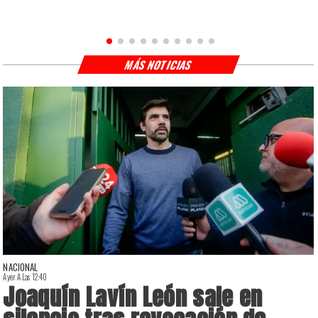
MÁS NOTICIAS
NACIONAL
Ayer A Las 12:40
A
Joaquín Lavín León sale en