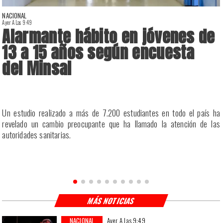
NACIONAL
Ayer A Las 9:49
A
Alarmante hábito en jóvenes de
13 a 15 años según encuesta
del Minsal
a
Un estudio realizado a más de 7.200 estudiantes en todo el país ha
a
revelado un cambio preocupante que ha llamado la atención de las
a
autoridades sanitarias.
n
MÁS NOTICIAS
NACIONAL
Ayer A Las 9:49