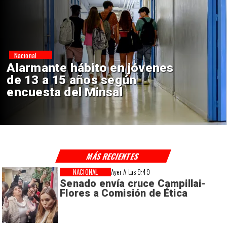
Regiones
Aprueban creación del Parque
Sebastián Piñera con inversión
de $4 mil millones
MÁS RECIENTES
NACIONAL
Ayer A Las 9:49
Senado envía cruce Campillai-
Flores a Comisión de Ética