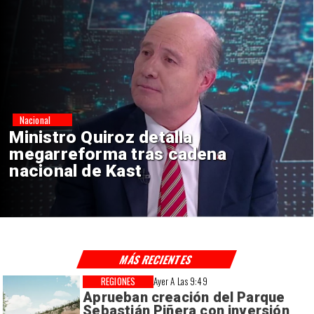
Nacional
Alarmante hábito en jóvenes
de 13 a 15 años según
encuesta del Minsal
MÁS RECIENTES
REGIONES
Ayer A Las 9:49
Aprueban creación del Parque
Sebastián Piñera con inversión