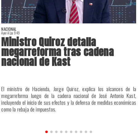
NACIONAL
Ayer A Las 9:49
A
Ministro Quiroz detalla
megarreforma tras cadena
nacional de Kast
u
El ministro de Hacienda, Jorge Quiroz, explica los alcances de la
s
megarreforma luego de la cadena nacional de José Antonio Kast,
incluyendo el inicio de sus efectos y la defensa de medidas económicas
como la rebaja de impuestos.