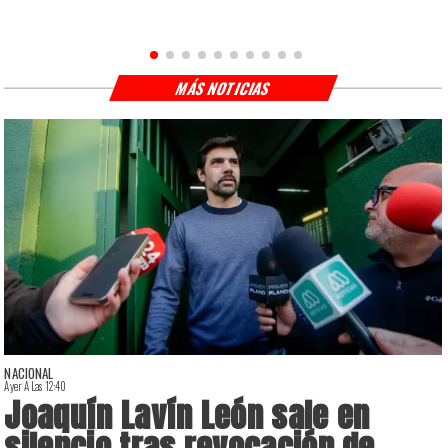
MÁS NOTICIAS
NACIONAL
Ayer A Las 12:40
A
Joaquín Lavín León sale en
silencio tras revocación de