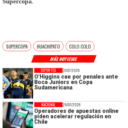
Supercopa
.
SUPERCOPA
HUACHIPATO
COLO COLO
MÁS NOTICIAS
DEPORTES
31/07/2026
O'Higgins cae por penales ante
Boca Juniors en Copa
Sudamericana
NACIONAL
29/07/2026
Operadores de apuestas online
piden acelerar regulación en
Chile