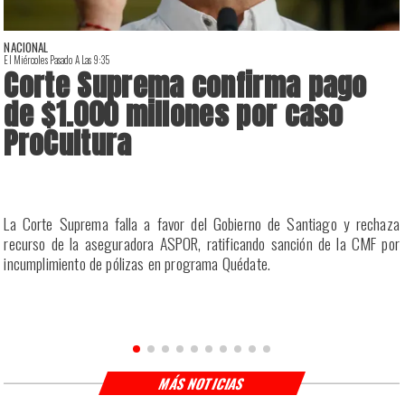
NACIONAL
El Miércoles Pasado A Las 9:35
E
Corte Suprema confirma pago
de $1.000 millones por caso
ProCultura
r
La Corte Suprema falla a favor del Gobierno de Santiago y rechaza
a
recurso de la aseguradora ASPOR, ratificando sanción de la CMF por
incumplimiento de pólizas en programa Quédate.
MÁS NOTICIAS