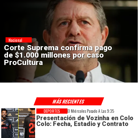
Nacional
Codelco suspende
construcción de Andes Norte
en El Teniente por riesgos
sísmicos
MÁS RECIENTES
DEPORTES
El Miércoles Pasado A Las 9:35
Presentación de Vozinha en Colo
Colo: Fecha, Estadio y Contrato